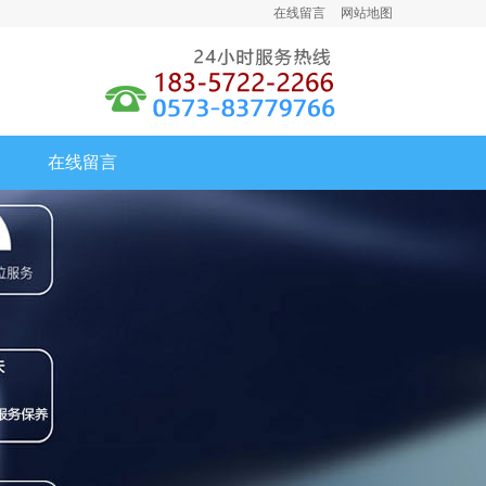
在线留言
网站地图
嘉
兴
宝
锐
自
动
化
设
备
在线留言
有
限
公
司